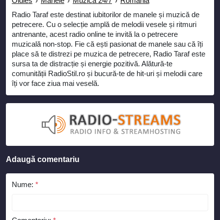
Oldies
›
Manele
›
Muzica 24/7
›
Romania
Radio Taraf este destinat iubitorilor de manele și muzică de
petrecere. Cu o selecție amplă de melodii vesele și ritmuri
antrenante, acest radio online te invită la o petrecere
muzicală non-stop. Fie că ești pasionat de manele sau că îți
place să te distrezi pe muzica de petrecere, Radio Taraf este
sursa ta de distracție și energie pozitivă. Alătură-te
comunității RadioStil.ro și bucură-te de hit-uri și melodii care
îți vor face ziua mai veselă.
Adaugă comentariu
Nume:
*