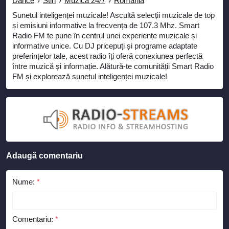
Dance
›
Stiri
›
Muzica 24/7
›
Romania
Sunetul inteligenței muzicale! Ascultă selecții muzicale de top
și emisiuni informative la frecvența de 107.3 Mhz. Smart
Radio FM te pune în centrul unei experiențe muzicale și
informative unice. Cu DJ pricepuți și programe adaptate
preferințelor tale, acest radio îți oferă conexiunea perfectă
între muzică și informație. Alătură-te comunității Smart Radio
FM și explorează sunetul inteligenței muzicale!
Adaugă comentariu
Nume:
*
Comentariu:
*