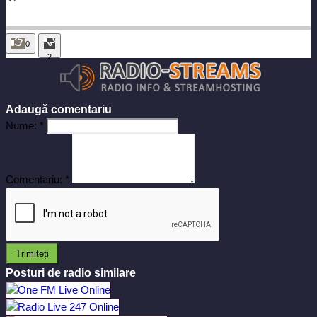
0
2
Adaugă comentariu
Nume:
*
Comentariu:
*
Trimiteți
Posturi de radio similare