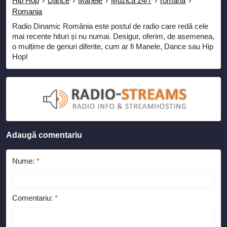
Hip Hop
›
Dance
›
Manele
›
Muzica 24/7
›
romana
›
Romania
Radio Dinamic România este postul de radio care redă cele
mai recente hituri și nu numai. Desigur, oferim, de asemenea,
o mulțime de genuri diferite, cum ar fi Manele, Dance sau Hip
Hop!
Adaugă comentariu
Nume:
*
Comentariu:
*