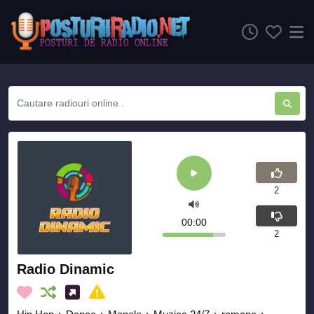
2
00:00
2
Radio Dinamic